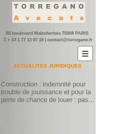
85 boulevard Malesherbes
75008 PARIS
T +
33 1 77 13 07 16
|
contact@torregano.fr
ACTUALITES JURIDIQUES
Construction : indemnité pour
trouble de jouissance et pour la
perte de chance de louer : pas
de cum