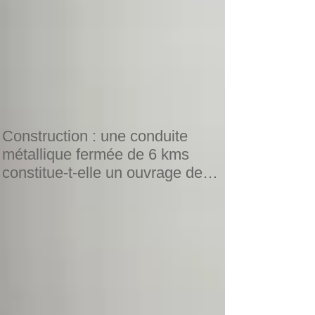
Construction : une conduite
métallique fermée de 6 kms
constitue-t-elle un ouvrage de
construction o