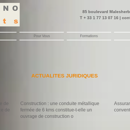
85 boulevard Malesher
T + 33 1 77 13 07 16 |
con
Pour Vous
Formations
ACTUALITES JURIDIQUES
le de
Construction : une conduite métallique
Assuran
ce de
fermée de 6 kms constitue-t-elle un
convent
ouvrage de construction o