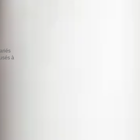
ariés
usés à