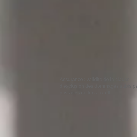
Assurance : validité de la clause
d'exclusion des dommages subis pa
ouvrages ou travaux eff