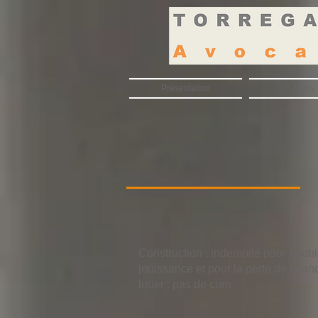
Présentation
Nous
Construction : indemnité pour troub
jouissance et pour la perte de chan
louer : pas de cum