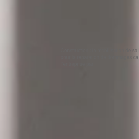
Construction : la mobilisation de sal
pour la réparation de dommages ca
l’entreprise par