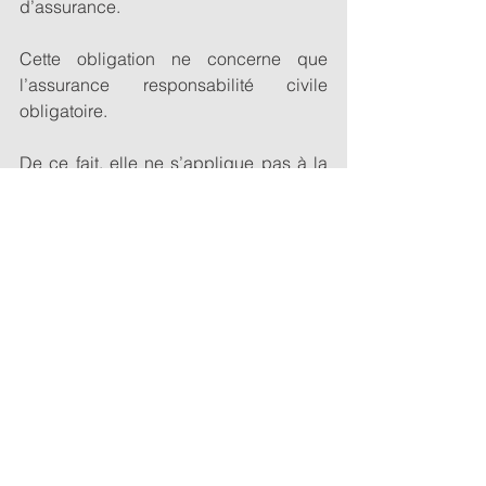
d’assurance. 
Cette obligation ne concerne que 
l’assurance responsabilité civile 
obligatoire. 
De ce fait, elle ne s’applique pas à la 
garantie responsabilité civile 
décennale des ouvrages non soumis 
ou à la garantie de responsabilité du 
sous traitant au titre des dommages de 
nature décennale par exemple. 
N'hésitez pas à me contacter si vous 
souhaitez disposer du document de 
synthèse: 
contact@torregano.fr 
Assurance