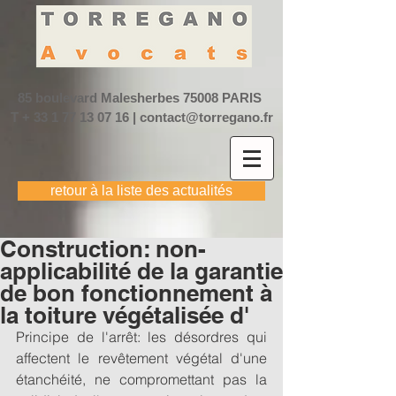
85 boulevard Malesherbes
75008 PARIS
T +
33 1 77 13 07 16
|
contact@torregano.fr
retour à la liste des actualités
Construction: non-
applicabilité de la garantie
de bon fonctionnement à
la toiture végétalisée d'
Principe de l'arrêt: les désordres qui 
affectent le revêtement végétal d'une 
étanchéité, ne compromettant pas la 