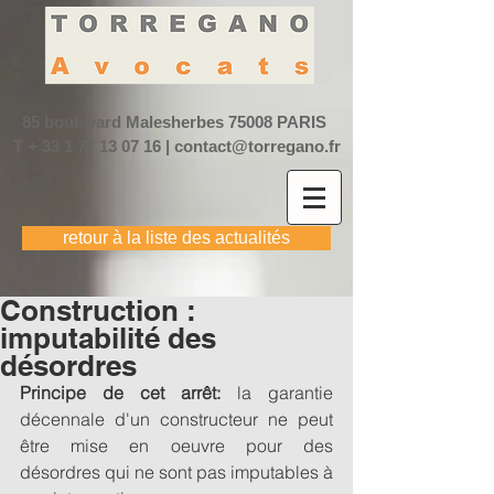
85 boulevard Malesherbes
75008 PARIS
T +
33 1 77 13 07 16
|
contact@torregano.fr
retour à la liste des actualités
Construction :
imputabilité des
désordres
Principe de cet arrêt: 
la garantie 
décennale d'un constructeur ne peut 
être mise en oeuvre pour des 
désordres qui ne sont pas imputables à 