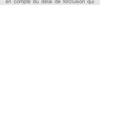
en compte du délai de forclusion qui 
encadre la procédure d’appel : 
l’échéance du délai imparti pour 
interjeter appel éteint l’action, 
empêchant de faire renaître celle-ci par 
une régularisation intervenue a 
posteriori. 
Immobilier
Commentaires