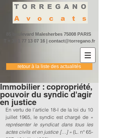
85 boulevard Malesherbes
75008 PARIS
T +
33 1 77 13 07 16
|
contact@torregano.fr
retour à la liste des actualités
Immobilier : copropriété,
pouvoir du syndic d'agir
en justice
En vertu de l’article 18-I de la loi du 10 
juillet 1965, le syndic est chargé de 
« 
représenter le syndicat dans tous les 
actes civils et en justice […] »
 (L. n° 65-