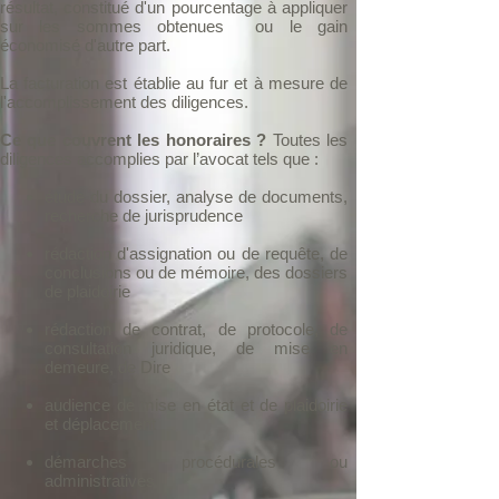
résultat, constitué d'un pourcentage à appliquer
sur les sommes obtenues ou le gain
économisé d'autre part.
La facturation est établie au fur et à mesure de
l'accomplissement des diligences.
Ce que couvrent les honoraires ?
Toutes les
diligences accomplies par l’avocat tels que :
étude du dossier, analyse de documents,
recherche de jurisprudence
rédaction d'assignation ou de requête, de
conclusions ou de mémoire, des dossiers
de plaidoirie
rédaction de contrat, de protocole, de
consultation juridique, de mise en
demeure, de Dire
audience de mise en état et de plaidoirie
et déplacement
démarches procédurales ou
administratives