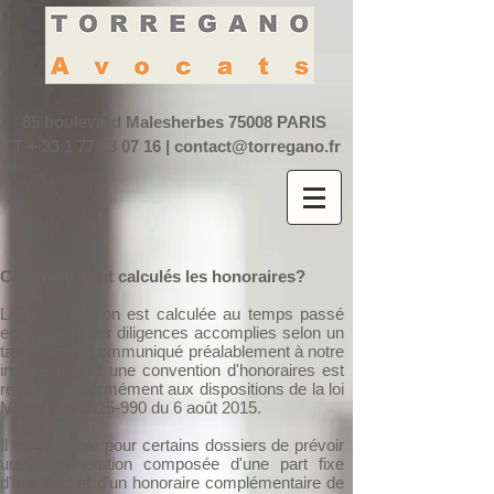
85 boulevard Malesherbes
75008 PARIS
T +
33 1 77 13 07 16
|
contact@torregano.fr
Comment sont calculés les honoraires?
La rémunération est calculée au temps passé
en fonction des diligences accomplies selon un
taux horaire communiqué préalablement à notre
intervention et u
ne convention d'honoraires est
rédigée conformément aux dispositions de la loi
Macron n°
2015-990
du 6 août 2015.
Il est possible pour certains dossiers de prévoir
une rémunération composée d'une part fixe
d'une part et d’un honoraire complémentaire de