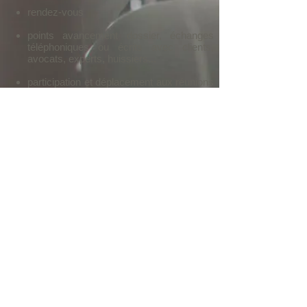
rendez-vous
points avancement dossier, échanges
téléphoniques ou écrits avec clients,
avocats, experts, huissiers...
participation et déplacement aux réunions
d’expertises
démarches afin d'obtenir l'exécution des
décisions de justice
Ce que ne couvrent pas les honoraires ?
Ne
sont pas compris dans les honoraires :
les frais payables à des tiers tels que les
frais d'huissiers, de postulants, d'experts
ou autres qui seraient nécessaires à la
conduite de l’affaire
les frais de déplacement, les frais de
reprographies, les frais
d’affranchissement
les dépens tels que les frais de greffe, les